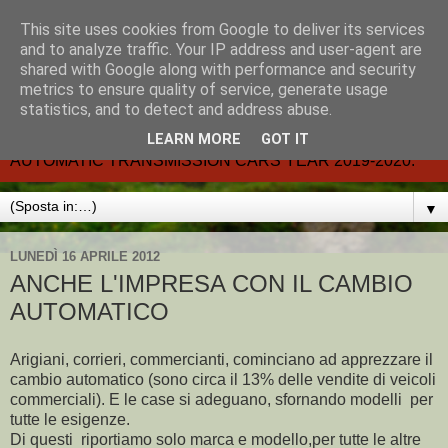
This site uses cookies from Google to deliver its services
CARMATIC-®-All about
and to analyze traffic. Your IP address and user-agent are
shared with Google along with performance and security
automatic cars.
metrics to ensure quality of service, generate usage
statistics, and to detect and address abuse.
Dal 2002- email.-marcvent@inwind.it.- NEW BOOK-
LEARN MORE
GOT IT
AUTOMATIC TRANSMISSION CARS YEAR 2019-2020.
▼
LUNEDÌ 16 APRILE 2012
ANCHE L'IMPRESA CON IL CAMBIO
AUTOMATICO
Arigiani, corrieri, commercianti, cominciano ad apprezzare il
cambio automatico (sono circa il 13% delle vendite di veicoli
commerciali). E le case si adeguano, sfornando modelli per
tutte le esigenze.
Di questi riportiamo solo marca e modello,per tutte le altre