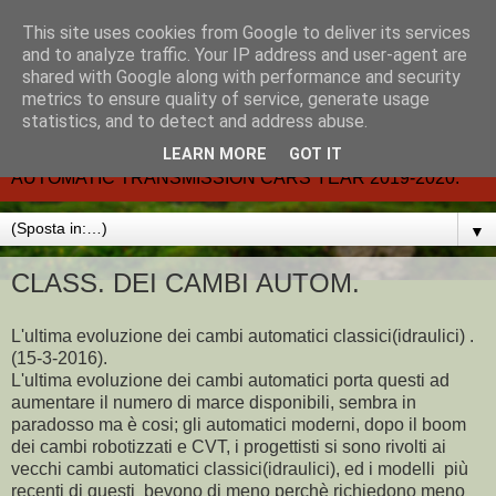
This site uses cookies from Google to deliver its services
CARMATIC-®-All about
and to analyze traffic. Your IP address and user-agent are
shared with Google along with performance and security
automatic cars.
metrics to ensure quality of service, generate usage
statistics, and to detect and address abuse.
Dal 2002- email.-marcvent@inwind.it.- NEW BOOK-
LEARN MORE
GOT IT
AUTOMATIC TRANSMISSION CARS YEAR 2019-2020.
▼
CLASS. DEI CAMBI AUTOM.
L'ultima evoluzione dei cambi automatici classici(idraulici) .
(15-3-2016).
L'ultima evoluzione dei cambi automatici porta questi ad
aumentare il numero di marce disponibili, sembra in
paradosso ma è cosi; gli automatici moderni, dopo il boom
dei cambi robotizzati e CVT, i progettisti si sono rivolti ai
vecchi cambi automatici classici(idraulici), ed i modelli più
recenti di questi bevono di meno perchè richiedono meno