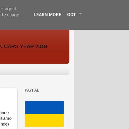
ser-agent
rate usage
LEARN MORE
GOT IT
ON CARS YEAR 2019-
PAYPAL
tanno
vitiamo
iende)