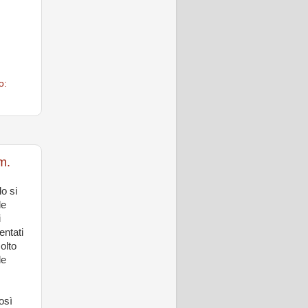
o:
m.
o si
le
i
entati
olto
le
osì