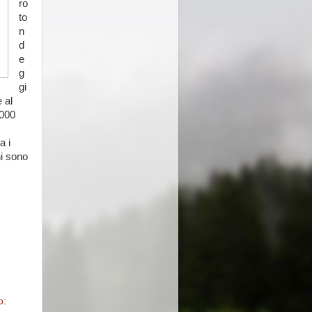
ro
to
n
d
e
g
gi
 al
2000
a i
hi sono
o: