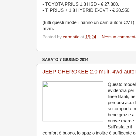
- TOYOTA PRIUS 1.8 HSD - € 27.800.
- T. PRIUS + 1.8 HYBRID E-CVT - € 30.950.
(tutti questi modelli hanno un cam autom CVT)
mvm.
Posted by
carmatic
at
15:24
Nessun comment
SABATO 7 GIUGNO 2014
JEEP CHEROKEE 2.0 mult. 4wd auto
Questo modell
evidenzia per 
linee filanti, ne
percorsi accid
si comporta m
bene grazie al
nuove marce.
Sull'asfalto il
comfort è buono, lo spazio inoltre è sufficente c