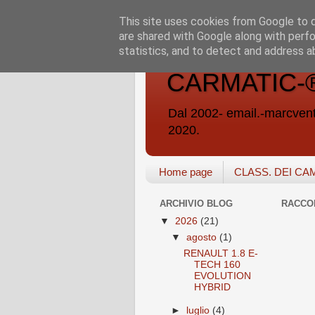
This site uses cookies from Google to de
are shared with Google along with perfo
statistics, and to detect and address a
CARMATIC-®-A
Dal 2002- email.-marc
2020.
Home page
CLASS. DEI CA
ARCHIVIO BLOG
RACCO
▼
2026
(21)
▼
agosto
(1)
RENAULT 1.8 E-
TECH 160
EVOLUTION
HYBRID
►
luglio
(4)