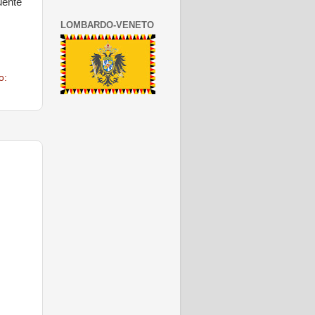
uente
LOMBARDO-VENETO
o: