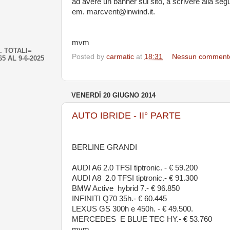
ad avere un banner sul sito, a scrivere alla seg
em. marcvent@inwind.it.
mvm
. TOTALI=
Posted by
carmatic
at
18:31
Nessun comment
65 AL 9-6-2025
VENERDÌ 20 GIUGNO 2014
AUTO IBRIDE - II° PARTE
BERLINE GRANDI
AUDI A6 2.0 TFSI tiptronic. - € 59.200
AUDI A8 2.0 TFSI tiptronic.- € 91.300
BMW Active hybrid 7.- € 96.850
INFINITI Q70 35h.- € 60.445
LEXUS GS 300h e 450h. - € 49.500.
MERCEDES E BLUE TEC HY.- € 53.760
mvm.