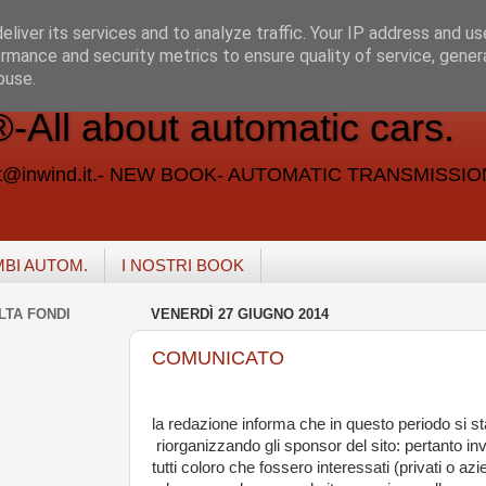
liver its services and to analyze traffic. Your IP address and u
rmance and security metrics to ensure quality of service, gene
buse.
ll about automatic cars.
vent@inwind.it.- NEW BOOK- AUTOMATIC TRANSMISSI
MBI AUTOM.
I NOSTRI BOOK
LTA FONDI
VENERDÌ 27 GIUGNO 2014
COMUNICATO
la redazione informa che in questo periodo si s
riorganizzando gli sponsor del sito: pertanto in
tutti coloro che fossero interessati (privati o az