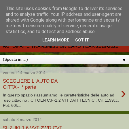
This site uses cookies from Google to deliver its services
CARMATIC-®-All about
and to analyze traffic. Your IP address and user-agent are
shared with Google along with performance and security
automatic cars.
metrics to ensure quality of service, generate usage
statistics, and to detect and address abuse.
Dal 2002- email.-marcvent@inwind.it.- NEW BOOK-
LEARN MORE
GOT IT
AUTOMATIC TRANSMISSION CARS YEAR 2019-2020.
▼
venerdì 14 marzo 2014
SCEGLIERE L 'AUTO DA
›
CITTA'- i° parte
In questo spazio riassumiamo le caratteristiche delle auto ad
uso cittadino : CITOEN C3--1.2 VTI DATI TECNICI: Cil. 1199cc.
Pot. 60k...
sabato 8 marzo 2014
SUZUKI 1.6 VVT 2WD CVT